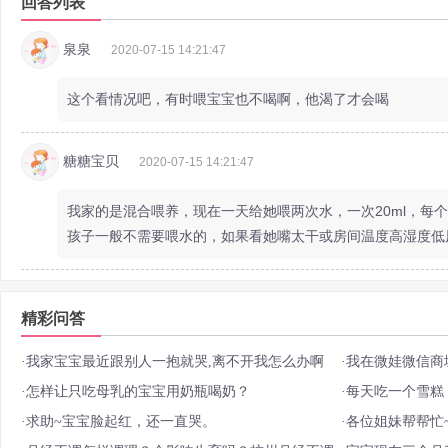
回答列表
泉泉
2020-07-15 14:21:47
这个看情况吧，有时喂宝宝也不喝啊，他渴了才会喝
糖糖宝贝
2020-07-15 14:21:47
我家的是混合喂养，现在一天给她喂两次水，一次20ml，每
孩子一般不需要喂水的，如果看她嘴太干或房间温度高湿度低
精彩问答
·
我家宝宝最近跟别人一抱就哭,离不开我怎么办啊
·
我在微娃微信商
·
怎样让只吃母乳的宝宝用奶瓶喝奶？
·
每天吃一个雪糕
·
求助~宝宝脸起红，还一直哭。
·
各位姐妹帮帮忙