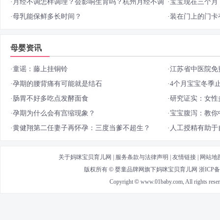
·
月经不调怎样调理？会影响生育吗？杭州月经不调
·
宝宝现在三个月
医院哪家好？
·
母乳能保鲜多长时间？
·
装在门上的门卡
到吗？
母婴资讯
·
童谣：藤上挂铜铃
·
江苏省中医院免
·
孕期的腰背痛有可能就是结石
·
4个月宝宝冬季
·
肠胃不好多吃点发酵面食
·
研究证实：女性
·
孕期为什么会有宫缩现象？
·
宝宝腹泻：教你
·
黄健翔第二任妻子再怀孕：三度当爹不超生？
·
人工授精有助于
关于妈咪宝贝育儿网
|
服务条款与法律声明
|
友情链接
|
网站地
版权所有
©
婴童品牌网
旗下
妈咪宝贝育儿网
浙ICP备2
Copyright
©
www.01baby.com, All rights reser